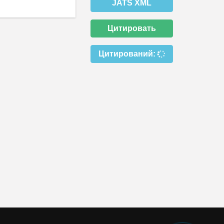
JATS XML
Цитировать
Цитирований: