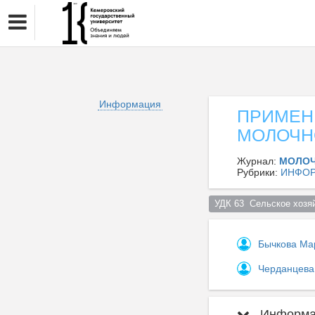
Информация
ПРИМЕНЕ
МОЛОЧН
Журнал:
МОЛО
Рубрики:
ИНФОР
УДК 63  Сельское хозяй
Бычкова Ма
Черданцева
Информац