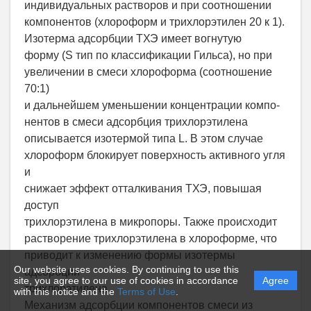
индивидуальных растворов и при соотношении
компонентов (хлороформ и трихлорэтилен 20 к 1).
Изотерма адсорбции ТХЭ имеет вогнутую
форму (S тип по классификации Гильса), но при
увеличении в смеси хлороформа (соотношение
70:1)
и дальнейшем уменьшении концентрации компо-
нентов в смеси адсорбция трихлорэтилена
описывается изотермой типа L. В этом случае
хлороформ блокирует поверхность активного угля
и
снижает эффект отталкивания ТХЭ, повышая
доступ
трихлорэтилена в микропоры. Также происходит
растворение трихлорэтилена в хлороформе, что
приводит к изменению формы изотермы
Our website uses cookies. By continuing to use this
адсорбции
site, you agree to our use of cookies in accordance
Agree
трихлорэтилена.
with this notice and the
Terms of Use
.
Механизм адсорбции компонентов смеси из