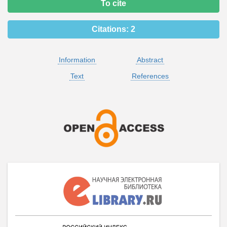
To cite
Citations:
2
Information
Abstract
Text
References