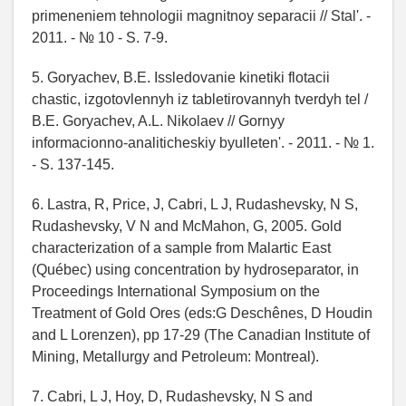
primeneniem tehnologii magnitnoy separacii // Stal'. -
2011. - № 10 - S. 7-9.
5. Goryachev, B.E. Issledovanie kinetiki flotacii
chastic, izgotovlennyh iz tabletirovannyh tverdyh tel /
B.E. Goryachev, A.L. Nikolaev // Gornyy
informacionno-analiticheskiy byulleten'. - 2011. - № 1.
- S. 137-145.
6. Lastra, R, Price, J, Cabri, L J, Rudashevsky, N S,
Rudashevsky, V N and McMahon, G, 2005. Gold
characterization of a sample from Malartic East
(Québec) using concentration by hydroseparator, in
Proceedings International Symposium on the
Treatment of Gold Ores (eds:G Deschênes, D Houdin
and L Lorenzen), pp 17-29 (The Canadian Institute of
Mining, Metallurgy and Petroleum: Montreal).
7. Cabri, L J, Hoy, D, Rudashevsky, N S and