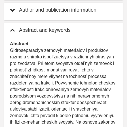
Author and publication information
Abstract and keywords
Abstract:
Gidroseparaciya zernovyh materialov i produktov
razmola shiroko ispol'zuetsya v razlichnyh otraslyah
proizvodstva. Pri etom svoystva otdel'nyh zernovok i
plotnost' zhidkosti mogut var'irovat', chto v
znachitel'noy mere vliyaet na tochnost' processa
razdeleniya na frakcii. Povyshenie tehnologicheskoy
effektivnosti frakcionirovaniya zernovyh materialov
posredstvom vozdeystviya na nih neravnomernyh
aerogidromehanicheskih struktur obespechivaet
usloviya stabilizacii, orientacii i vrascheniya
zernovok, chto privodit k bolee polnomu vyyavleniyu
ih fiziko-mehanicheskih svoystv. Na osnove zakonov