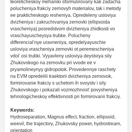
teoreticheskoy mehaniki sformulirovany kak zadacha
polucheniya frakciy zernovyh materialov, tak i metody
ee prakticheskogo resheniya. Opredeleny usloviya
dvizheniya i zakruchivaniya zernovki (ellipsoida
vrascheniya) posredstvom dvizheniya zhidkosti vo
vraschayuscheysya trubke. Polucheny
differencial'nye uravneniya, opredelyayuschie
usloviya vrascheniya zernovki ot peremescheniya
vdol' osi trubki. Vyyavleny usloviya deystviya sily
Zhukovskogo na zernovku pri vvode ee v
pryamolineynyy gidropotok. Provedennye raschety
na EVM opredelili traektorii dvizheniya zernovok,
formirovanie frakciy s uchetom ih svoystv i sily
Zhukovskogo i pokazali vozmozhnost' povysheniya
tehnologicheskoy effektivnosti pri formirovanii frakciy.
Keywords:
Hydroseparation, Magnus effect, fraction, ellipsoid,
weevil, the trajectory, Zhukovsky power, hydrostream,
orientation