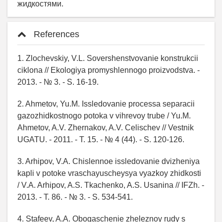
References
1. Zlochevskiy, V.L. Sovershenstvovanie konstrukcii
ciklona // Ekologiya promyshlennogo proizvodstva. -
2013. - № 3. - S. 16-19.
2. Ahmetov, Yu.M. Issledovanie processa separacii
gazozhidkostnogo potoka v vihrevoy trube / Yu.M.
Ahmetov, A.V. Zhernakov, A.V. Celischev // Vestnik
UGATU. - 2011. - T. 15. - № 4 (44). - S. 120-126.
3. Arhipov, V.A. Chislennoe issledovanie dvizheniya
kapli v potoke vraschayuscheysya vyazkoy zhidkosti
/ V.A. Arhipov, A.S. Tkachenko, A.S. Usanina // IFZh. -
2013. - T. 86. - № 3. - S. 534-541.
4. Stafeev, A.A. Obogaschenie zheleznoy rudy s