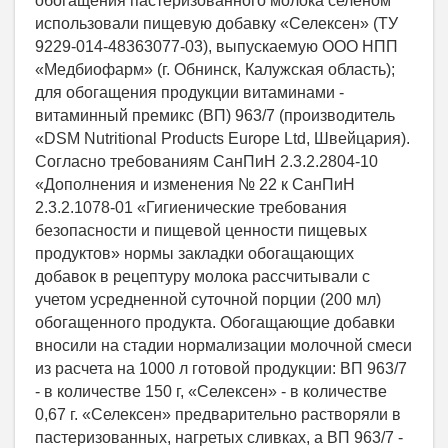
обогащения пастеризованного молока селеном
использовали пищевую добавку «Селексен» (ТУ
9229-014-48363077-03), выпускаемую ООО НПП
«Медбиофарм» (г. Обнинск, Калужская область);
для обогащения продукции витаминами -
витаминный премикс (ВП) 963/7 (производитель
«DSM Nutritional Products Europe Ltd, Швейцария).
Согласно требованиям СанПиН 2.3.2.2804-10
«Дополнения и изменения № 22 к СанПиН
2.3.2.1078-01 «Гигиенические требования
безопасности и пищевой ценности пищевых
продуктов» нормы закладки обогащающих
добавок в рецептуру молока рассчитывали с
учетом усредненной суточной порции (200 мл)
обогащенного продукта. Обогащающие добавки
вносили на стадии нормализации молочной смеси
из расчета на 1000 л готовой продукции: ВП 963/7
- в количестве 150 г, «Селексен» - в количестве
0,67 г. «Селексен» предварительно растворяли в
пастеризованных, нагретых сливках, а ВП 963/7 -