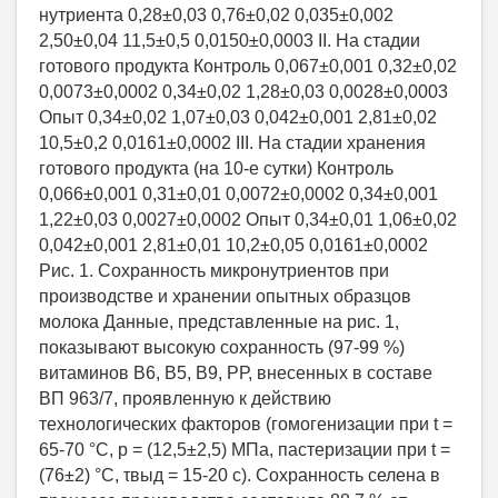
нутриента 0,28±0,03 0,76±0,02 0,035±0,002
2,50±0,04 11,5±0,5 0,0150±0,0003 II. На стадии
готового продукта Контроль 0,067±0,001 0,32±0,02
0,0073±0,0002 0,34±0,02 1,28±0,03 0,0028±0,0003
Опыт 0,34±0,02 1,07±0,03 0,042±0,001 2,81±0,02
10,5±0,2 0,0161±0,0002 III. На стадии хранения
готового продукта (на 10-е сутки) Контроль
0,066±0,001 0,31±0,01 0,0072±0,0002 0,34±0,001
1,22±0,03 0,0027±0,0002 Опыт 0,34±0,01 1,06±0,02
0,042±0,001 2,81±0,01 10,2±0,05 0,0161±0,0002
Рис. 1. Сохранность микронутриентов при
производстве и хранении опытных образцов
молока Данные, представленные на рис. 1,
показывают высокую сохранность (97-99 %)
витаминов В6, В5, В9, РР, внесенных в составе
ВП 963/7, проявленную к действию
технологических факторов (гомогенизации при t =
65-70 °С, р = (12,5±2,5) МПа, пастеризации при t =
(76±2) °С, τвыд = 15-20 с). Сохранность селена в