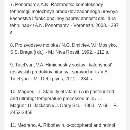
7. Ponomarev, A.N. Razrabotka kompleksnoy
tehnologii molochnyh produktov zadannogo urovnya
kachestva i funkcional'noy napravlennosti: dis.. d-ra
tehn. nauk / A.N. Ponomarev. - Voronezh, 2008. - 297
s.
8. Proizvodstvo moloka / N.G. Dmitriev, V.I. Mosiyko,
S.S. Braga [i dr.]. - M.: Niva Rossii, 1992. - 112 s.
9. Tutel'yan, V.A. Himicheskiy sostav i kaloriynost'
rossiyskih produktov pitaniya: spravochnik / V.A.
Tutel'yan. - M.: DeLi plyus, 2012. - 284 s.
10. Maguer, L.I. Stability of vitamin A in pasteurized
and ultrahigt-temperature processed milk / L.I.
Maguer, H. Jackson // J. Dairy Sci. - 1983. -V. 66. - P.
2452-2458.
11. Medrano, A. Riboflavin, α-tocopherol and retinol