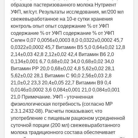
образцов пастеризованного молока Нутриент
УФП, мг/сут. Результаты исследования, мг/200 мл
свежевыработанное на 10-е сутки хранения
контроль опыт опыт содержание % от УФП
содержание % от УФП содержание % от УФП
Селен 0,07 0,0056±0,0003 8,0 0,0322±0,0002 45,7
0,0322±0,0002 45,7 Витамин В5 5,0 0,64±0,02 12,8
2,14±0,03 42,8 2,12±0,02 42,4 Витамин В6 2,0
0,134±0,001 6,7 0,68±0,02 34,0 0,68±0,02 34,0
Витамин РР 20,0 0,68±0,02 4,8 5,62±0,02 28,1
5,62±0,02 28,1 Витамин С 90,0 2,56±0,03 2,8
21,0±0,2 23,3 20,4±0,05 22,7 Витамин В9 0,4
0,0146±0,0002 3,6 0,084±0,001 21,0 0,084±0,001
21,0 Примечание. УФП - уточненная
физиологическая потребность (согласно МР
2.3.1.2432-08). Расчеты показывают, что
употребление с пищевым рационом усредненной
суточной порции (200 мл) свежевыработанного
молока традиционного состава обеспечивает