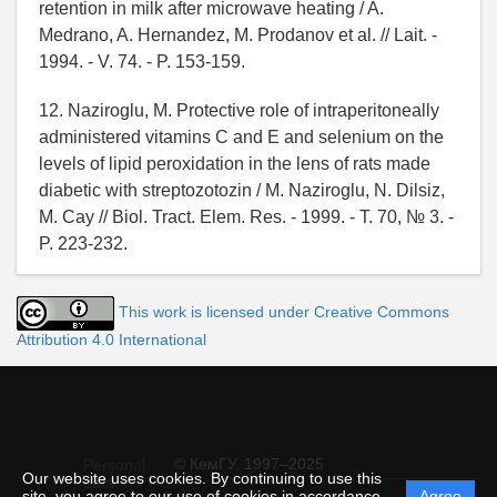
retention in milk after microwave heating / A.
Medrano, A. Hernandez, M. Prodanov et al. // Lait. -
1994. - V. 74. - P. 153-159.
12. Naziroglu, M. Protective role of intraperitoneally
administered vitamins C and E and selenium on the
levels of lipid peroxidation in the lens of rats made
diabetic with streptozotozin / M. Naziroglu, N. Dilsiz,
M. Cay // Biol. Tract. Elem. Res. - 1999. - T. 70, № 3. -
P. 223-232.
This work is licensed under Creative Commons
Attribution 4.0 International
© КемГУ, 1997–2025
Personal
Our website uses cookies. By continuing to use this
data
site, you agree to our use of cookies in accordance
Agree