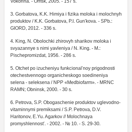
Vokorina. - Omsk, 2005. - 157 s.
3. Gorbatova, K.K. Himiya i fizika moloka i molochnyh
produktov / K.K. Gorbatova, P.I. Gun'kova. - SPb.:
GIORD, 2012. - 336 s.
4. King, N. Obolochki zhirovyh sharikov moloka i
svyazannye s nimi yavleniya / N. King. - M.:
Pischepromizdat, 1956. - 286 s.
5. Otchet po izucheniyu funkcional'noy prigodnosti
otechestvennogo organicheskogo soedineniya
selena - seleksena / NPP «Medbiofarm». - MRNC
RAMN; Obninsk, 2000. - 30 s.
6. Petrova, S.P. Obogaschenie produktov uglevodno-
vitaminnymi premiksami / S.P. Petrova, D.V.
Haritonov, E.Yu. Agarkov // Molochnaya
promyshlennost'. - 2002. - № 10. - S. 29-30.