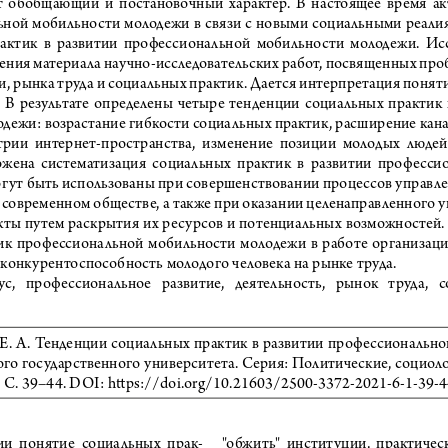
  обобщающий  и  постановочный  характер.  В  настоящее  время  ак
ной мобильности молодежи в связи с новыми социальными реалия
актик  в  развитии  профессиональной  мобильности  молодежи.  Ис
щения материала научно-исследовательских работ, посвященных пр
, рынка труда и социальных практик. Дается интерпретация поняти
.  В  результате  определены  четыре  тенденции  социальных  практик 
дежи: возрастание гибкости социальных практик, расширение кан
трии  интернет-пространства,  изменение  позиции  молодых  людей
ложена  систематизация  социальных  практик  в  развитии  професси
гут быть использованы при совершенствовании процессов управл
современном обществе, а также при оказании целенаправленного у
кты путем раскрытия их ресурсов и потенциальных возможностей.
к  профессиональной  мобильности  молодежи  в  работе  организаций
конкурентоспособность молодого человека на рынке труда.
тус,   профессиональное   развитие,   деятельность,   рынок   труда,   
Е. А. Тенденции социальных практик в развитии профессиональн
го государственного университета. Серия: Политические, социол
 1. С. 39–44. DOI: https://doi.org/10.21603/2500-3372-2021-6-1-39-
и  понятие  социальных  прак
-
"обжить"  институции,  практически