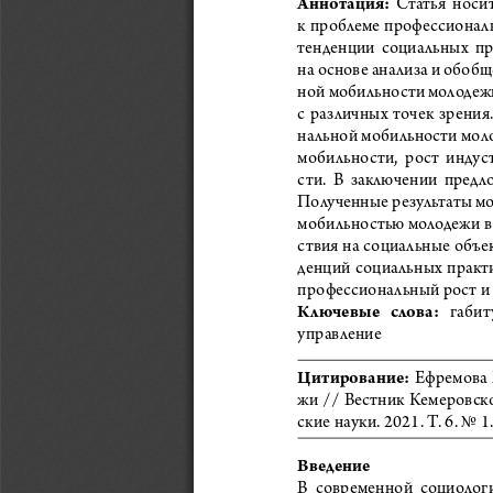
Аннотация: 
Статья  носит
к проблеме профессиональ
тенденции  социальных  пр
на основе анализа и обоб
ной мобильности молодежи
с  различных  точек  зрения
нальной мобильности моло
мобильности,  рост  индус
сти.  В  заключении  пред
Полученные результаты мо
мобильностью молодежи в 
ствия на социальные объе
денций  социальных  практи
профессиональный рост и 
Ключевые   слова:
   габи
управление
Цитирование:
 Ефремова 
жи // Вестник Кемеровско
ские науки. 2021. Т. 6. No
Введение
В  современной  социологи