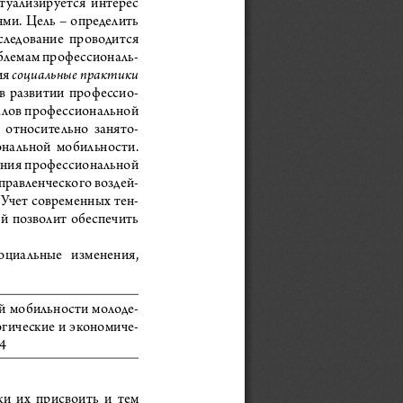
туализируется  интерес  
ми. Цель – определить 
следование  проводится  
-
облемам профессиональ
социальные практики
я 
-
 в  развитии  профессио
алов профессиональной 
  относительно  занято
-
ональной  мобильности.  
ения профессиональной 
-
правленческого воздей
 Учет современных тен
-
  позволит  обеспечить  
социальные   изменения,   
ой мобильности молоде
-
огические и экономиче
-
44
  их  присвоить  и  тем  