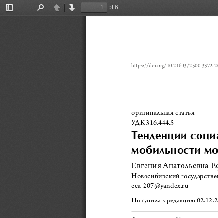
of 6
Toggle
Find
Previous
Next
Sidebar
https://doi.org/10.21603/2500-3372-2
оригинальная статья
УДК 316.444.5
Тенденции соци
мобильности м
Евгения Анатольевна 
Новосибирский государствен
eea-207@yandex.ru
Потупила в редакцию 02.12.20