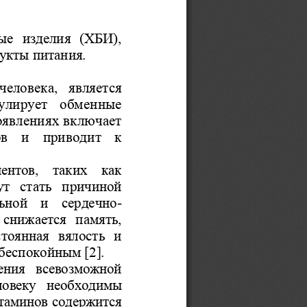
ые  изделия  (ХБИ), 
укты питания.
еловека,  является 
гулирует  обменные 
оявлениях включает 
в  и  приводит  к 
ентов,  таких  как 
т  стать  причиной 
-
ьной  и  сердечно
 снижается  память, 
оянная  вялость  и 
беспокойным [2]. 
ения  всевозможной 
ловеку  необходимы 
таминов содержится 