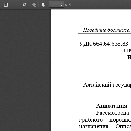
of 4
Toggle
Find
Previous
Next
Sidebar
Новейшие достижени
 664.64:635.83         
УДК
П
Алтайский государ
Аннотация
Рассмотрена 
грибного  порошка
назначения.  Опис