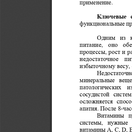
применение. 
Ключевые  
функциональные пр
Одним  из  к
питание,  оно  обе
процессы, рост и р
недостаточное  пи
избыточному весу, 
Недостаточн
минеральные  вещес
патологических  и
сосудистой  систем
осложняется  спосо
-
апатия. После 8
час
Витамины  п
системы,  нужные  
витамины А, С, D, 