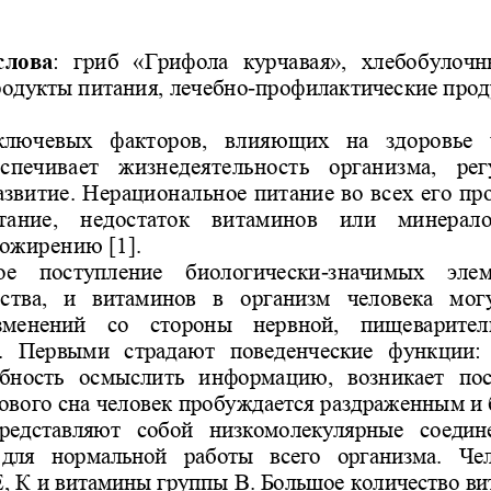
слова
:  гриб  «Грифола  курчавая»,  хлебобулочн
-
одукты питания, лечебно
профилактические прод
лючевых  факторов,  влияющих  на  здоровье  ч
спечивает 
жизнедеятельность  организма,  ре
азвитие
. Нерациональное питание во всех его пр
тание,  недостаток  витаминов  или  минерало
ожирению [1]. 
-
ое  поступление  биологически
значимых  элем
тва,  и  витаминов  в  организм  человека  могу
зменений 
со  стороны  нервной,  пищеварител
.  Первыми  страдают  пове
денческие  функции: 
бность  осмыслить  информацию,  возникает  пост
ового сна человек пробуждается раздраженным и 
редставляют  собой  низкомолекулярные  соедин
для  нормальной  работы  всего  организма.  Че
Е, К и витамины группы В.
Большое количество ви