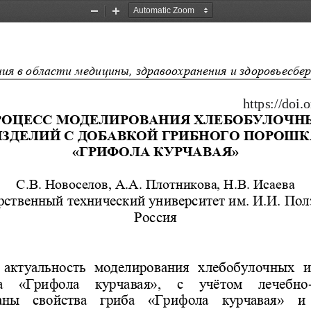
Zoom
Zoom
Out
In
я в области медицины, здравоохранения и здоровьесбе
                                                            
https
://doi
.o
РОЦЕСС МОДЕЛИРОВАНИЯ ХЛЕБОБУЛОЧН
ИЗДЕЛИЙ С ДОБАВКОЙ ГРИБНОГО ПОРОШК
«ГРИФОЛА КУРЧАВАЯ» 
С.В. Новоселов, А.А. Плотникова, Н.В. Исаева
ственный технический университет им. И.И. Полз
Россия
актуальность  моделирования
хлебобулочных  и
  «Грифола  курчавая»,  с   учётом  лечебно
аны  свойства  гриба  «Грифола  курчавая»  и 