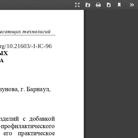
Current
Presentation
Open
Print
Download
Too
View
Mode
регающих технологий
rg
/10.21603/
-I-IC-96
ЫХ 
А 
унова, г. 
Барнаул, 
зделий  с  добавкой 
-
профилактического 
 его  практическое 