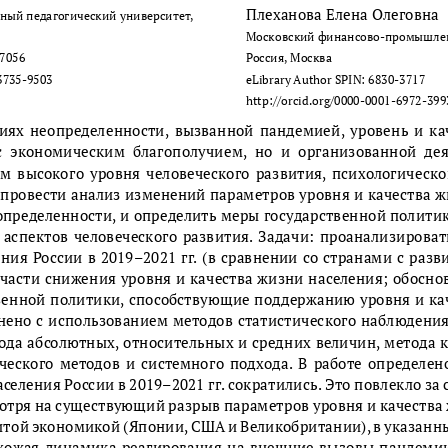
Плеханова Елена Олеговна
ный педагогический университет, 
Московский финансово-промышлен
-7056
Россия, Москва
3735-9503 
eLibrary Author SPIN: 6830-3717
http://orcid.org/0000-0001-6972-399
виях неопределенности, вызванной пандемией, уровень и ка
 с  экономическим  благополучием,  но  и  организованной  д
м высокого уровня человеческого развития, психологическо
 провести анализ изменений параметров уровня и качества ж
определенности, и определить меры государственной полити
спектов человеческого развития. Задачи: проанализироват
ния России в 2019–2021 гг. (в сравнении со странами с разв
 части снижения уровня и качества жизни населения; обосно
венной политики, способствующие поддержанию уровня и кач
нено с использованием методов статистического наблюдения
ода абсолютных, относительных и средних величин, метода к
ического методов и системного подхода. В работе определен
селения России в 2019–2021 гг. сократились. Это повлекло за
отря на существующий разрыв параметров уровня и качества 
витой экономикой (Японии, США и Великобритании), в указанн
схожая динамика реагирования на внешние вызовы пандемии