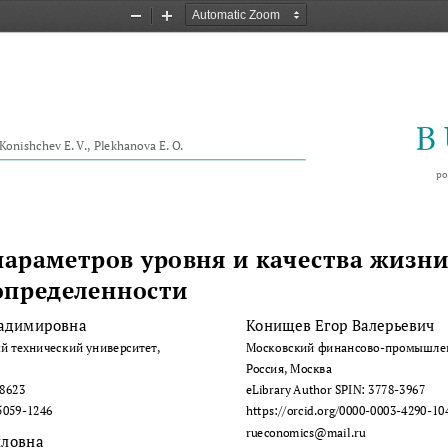
Zoom
Zoom
Out
In
B
 Konishchev E. V., Plekhanova E. O.
po
араметров уровня и качества жизни
определенности 
ладимировна
Конищев Егор Валерьевич
й технический университет, 
Московский финансово-промышлен
Россия, Москва 
-8623
eLibrary Author SPIN: 3778-3967
5059-1246 
https://orcid.org/0000-0003-4290-10
rueconomics@mail.ru 
йловна