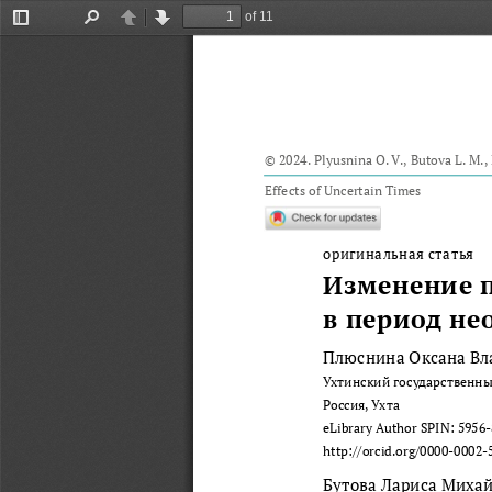
of 11
Toggle
Find
Previous
Next
Sidebar
© 2024. Plyusnina O. V., Butova L. M.,
Effects of Uncertain Times
оригинальная статья
Изменение п
в период не
Плюснина Оксана В
Ухтинский государственны
Россия, Ухта 
eLibrar
y Author SPIN: 5956
http://orcid.org/0000-0002-
Бутова Лариса Миха