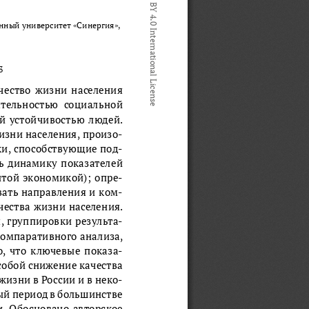
ный университет «Синергия», 
3
чество жизни населения 
еятельностью  социальной 
й устойчивостью людей. 
изни населения, произо
-
ки, способствующие под
-
ь динамику показателей 
итой экономикой); опре
-
вать направления и ком
-
ества жизни населения. 
, группировки результа
-
омпаративного анализа, 
о, что ключевые показа
-
 собой снижение качества 
жизни в России и в неко
-
ый период в большинстве 
. Обосновано авторское 