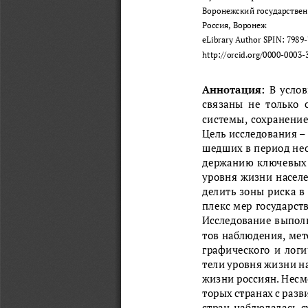
Воронежский государствен
Россия, Воронеж 
eLibrary Author SPIN: 7989
http://orcid.org/0000-0003-
Аннотация: 
В усло
связаны  не  только 
сис
темы, сохранение
Цель исследования –
дших в период не
ше
держанию ключевых а
уровня 
жизни населе
делить зоны риска в
плекс мер государст
Ис
следование выпол
тов наблюдения, мет
графическ
ого и лог
тели уровня жизни на
жизни 
россиян. Несм
торых странах с раз
с
тран наблюдалась 